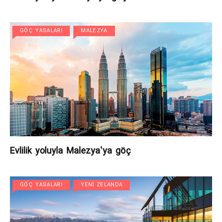
GÖÇ YASALARI
MALEZYA
Evlilik yoluyla Malezya’ya göç
GÖÇ YASALARI
YENI ZELANDA