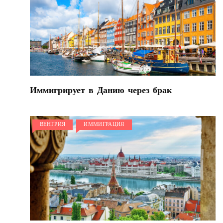
Иммигрирует в Данию через брак
ВЕНГРИЯ
ИММИГРАЦИЯ