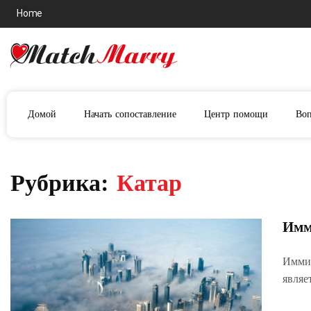
Home
Домой
Начать сопоставление
Центр помощи
Во
Рубрика:
Катар
Имм
Иммиг
являе