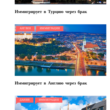
Иммигрирует в Турцию через брак
АНГЛИЯ
ИММИГРАЦИЯ
Иммигрирует в Англию через брак
ДАНИЯ
ИММИГРАЦИЯ